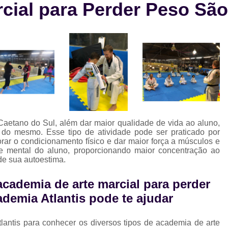
cial para Perder Peso São
Aula de Natação e Hidroginástica
Aula
Aula de Natação para Beb
Aula de Natação para Iniciantes
Aula de Natação para Seguranç
Aula de Natação Profissional
Aula de Yoga Avançada
Aula de 
Aula de Yoga em Dupla
Aula d
Caetano do Sul, além dar maior qualidade de vida ao aluno,
Aula de Yoga Intermediário
Aula de Yog
 do mesmo. Esse tipo de atividade pode ser praticado por
orar o condicionamento físico e dar maior força a músculos e
Eletroestimulação Abdominal
e mental do aluno, proporcionando maior concentração ao
e sua autoestima.
Eletroestimulação Completa
Eletro
Eletroestimulação Muscular
Eletroe
cademia de arte marcial para perder
demia Atlantis pode te ajudar
Ems
Ems Estudio
Ems Studio
M
Musculação para Atletas
Musculação 
ntis para conhecer os diversos tipos de academia de arte