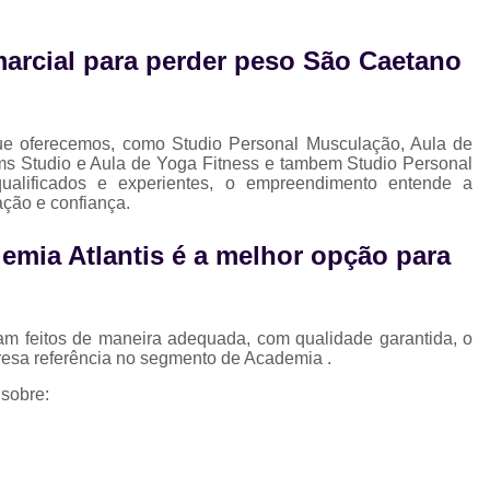
Musculação para Gestantes
Musculaç
Musculação para Iniciantes
Musculaçã
arcial para perder peso São Caetano
Musculação para Terceira Idade
Est
Estúdio de Pilates Completo
Studio C
ue oferecemos, como Studio Personal Musculação, Aula de
Studio de Pilates Completo
s Studio e Aula de Yoga Fitness e tambem Studio Personal
qualificados e experientes, o empreendimento entende a
Studio de Pilates Perto de Mim
Stud
ação e confiança.
Studio Pilates Perto
Studio com 
emia Atlantis é a melhor opção para
Studio de Personal Trainer
Studio para Treino Personalizado
St
am feitos de maneira adequada, com qualidade garantida, o
Studio Personal Trainer
resa referência no segmento de Academia .
Studio Tre
 sobre: