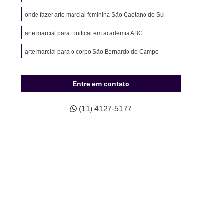
ão para Hipertensos
Musculação para Idosos
onde fazer arte marcial feminina São Caetano do Sul
o para Natação
Musculação para Sedentários
arte marcial para tonificar em academia ABC
údio Completo de Pilates
Estúdio de Pilates
arte marcial para o corpo São Bernardo do Campo
ompleto de Pilates
Studio Completo Próximo
Studio de Pilates Mais Próximo
Entre em contato
io de Pilates Próximo a Mim
Studio Pilates
Treino Personalizado
Studio de Personal
(11) 4127-5177
Studio de Treinamento Personalizado
udio Personal
Studio Personal Musculação
Studio Treinamento Personalizado
ino Personalizado