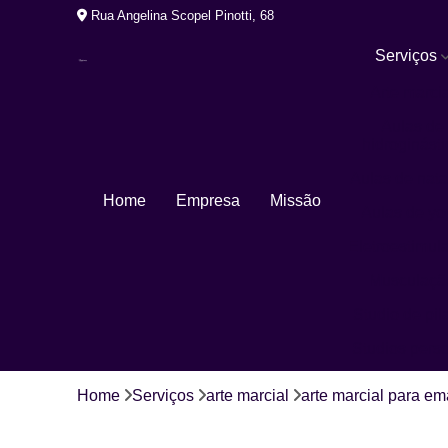
Rua Angelina Scopel Pinotti, 68
Serviços
Arte marcia
Aulas de
hidroginásti
Aulas de nat
Home
Empresa
Missão
Aulas de yo
Eletroestimul
Musculaçã
Studio de pil
Studios pers
Home
Serviços
arte marcial
arte marcial para e