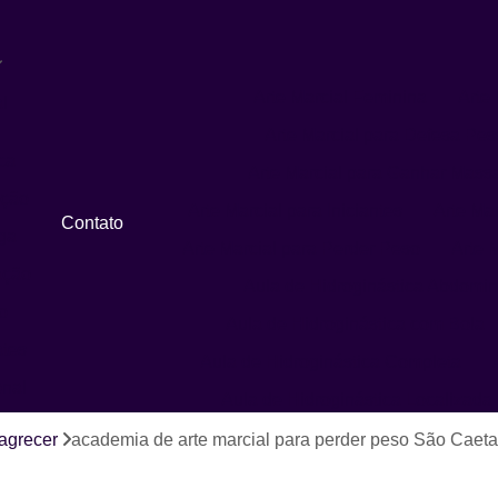
Arte Marcial Feminina
Arte 
l
Arte Marcial para Defesa Pes
ca
Arte Marcial para Ganhar Mass
ação
Arte Marcial para Iniciantes
Arte Ma
Contato
ga
Arte Marcial para Perder Peso
Arte M
ação
Aula de Hidroginástica Abdomin
o
Aula de Hidroginástica com Bola
ates
Aula de Hidroginástica Completa
onal
Aula de Hidroginástica Localizada
Aula de Hidroginástica para Idosos
magrecer
academia de arte marcial para perder peso São Caet
Aula de Hidroginástica Recreativa
A