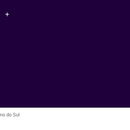
(11) 4127-5177
Marcial Inicial
Arte Marcial Oriental
soal
Arte Marcial para Emagrecer
a Muscular
Arte Marcial para Idosos
rcial para Jovens
Arte Marcial para o Corpo
arcial para Tonificar
Aula de Hidroginástica
al
Aula de Hidroginástica Avançada
Aula de Hidroginástica com Espaguete
Aula de Hidroginástica Completa para Idosos
Aula de Hidroginástica para Gestantes
Aula de Hidroginástica para Terceira Idade
ano do Sul
ula de Natação
Aula de Natação Avançada