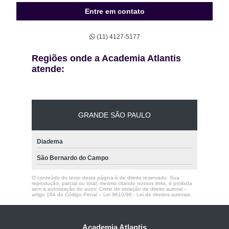
Entre em contato
(11) 4127-5177
Regiões onde a Academia Atlantis
atende:
GRANDE SÃO PAULO
Diadema
São Bernardo do Campo
O conteúdo do texto desta página é de direito reservado. Sua
reprodução, parcial ou total, mesmo citando nossos links, é proibida
sem a autorização do autor. Crime de violação de direito autoral –
artigo 184 do Código Penal –
Lei 9610/98 - Lei de direitos autorais
.
Academia Atlantis