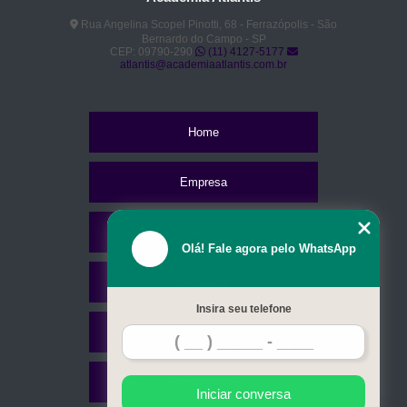
Rua Angelina Scopel Pinotti, 68 - Ferrazópolis - São
Bernardo do Campo - SP
CEP: 09790-290
(11) 4127-5177
atlantis@academiaatlantis.com.br
Home
Empresa
Missão
Olá! Fale agora pelo WhatsApp
Serviços
Insira seu telefone
Contato
Mapa do site
Iniciar conversa