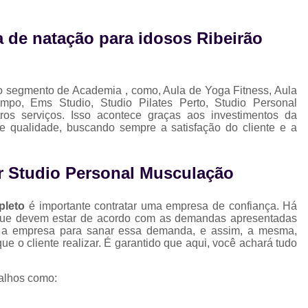
Musculação para Gestantes
Musculaç
Musculação para Iniciantes
Musculaçã
de natação para idosos Ribeirão
Musculação para Terceira Idade
Est
Estúdio de Pilates Completo
Studio C
no segmento de Academia , como, Aula de Yoga Fitness, Aula
Studio de Pilates Completo
po, Ems Studio, Studio Pilates Perto, Studio Personal
ros serviços. Isso acontece graças aos investimentos da
Studio de Pilates Perto de Mim
Stud
e qualidade, buscando sempre a satisfação do cliente e a
Studio Pilates Perto
Studio com 
Studio de Personal Trainer
r Studio Personal Musculação
Studio para Treino Personalizado
St
pleto
é importante contratar uma empresa de confiança. Há
Studio Personal Trainer
que devem estar de acordo com as demandas apresentadas
em a empresa para sanar essa demanda, e assim, a mesma,
Studio Tre
ue o cliente realizar. É garantido que aqui, você achará tudo
alhos como: