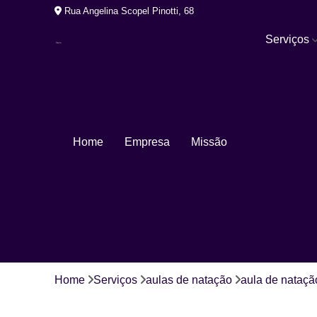
Rua Angelina Scopel Pinotti, 68
Serviços
Arte marcia
Aulas de
hidroginásti
Aulas de nat
Home
Empresa
Missão
Aulas de yo
Eletroestimul
Musculaçã
Studio de pil
Studios pers
Home
Serviços
aulas de natação
aula de nataçã