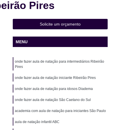
eirão Pires
 de Natação Infantil
Aula de Natação Iniciante
ê
Aula de Natação para Idosos
Aula de Natação para Intermediários
Solicite um orçamento
a na água
Aula de Natação Particular
MENU
Aula de Yoga
Aula de Yoga Academia
Yoga Completa
Aula de Yoga e Meditação
onde fazer aula de natação para intermediários Ribeirão
e Yoga Fitness
Aula de Yoga Iniciante
Pires
a para Gestantes
Aula de Yoga para Iniciantes
onde fazer aula de natação iniciante Ribeirão Pires
Eletroestimulação Assoalho Pélvico
onde fazer aula de natação para idosos Diadema
estimulação Ems
Eletroestimulação Estética
onde fazer aula de natação São Caetano do Sul
stimulação Pélvica
Eletroestimulação Treino
academia com aula de natação para iniciantes São Paulo
usculação com Personal
Musculação Fitness
para Corredores
aula de natação infantil ABC
Musculação para Emagrecer