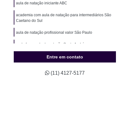
ão para Hipertensos
Musculação para Idosos
aula de natação iniciante ABC
o para Natação
Musculação para Sedentários
academia com aula de natação para intermediários São
Caetano do Sul
údio Completo de Pilates
Estúdio de Pilates
aula de natação profissional valor São Paulo
ompleto de Pilates
Studio Completo Próximo
Studio de Pilates Mais Próximo
onde fazer aula de natação Santo André
io de Pilates Próximo a Mim
Studio Pilates
Entre em contato
Treino Personalizado
Studio de Personal
(11) 4127-5177
Studio de Treinamento Personalizado
udio Personal
Studio Personal Musculação
Studio Treinamento Personalizado
ino Personalizado