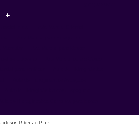
(11) 4127-5177
Marcial Inicial
Arte Marcial Oriental
soal
Arte Marcial para Emagrecer
a Muscular
Arte Marcial para Idosos
rcial para Jovens
Arte Marcial para o Corpo
arcial para Tonificar
Aula de Hidroginástica
al
Aula de Hidroginástica Avançada
Aula de Hidroginástica com Espaguete
Aula de Hidroginástica Completa para Idosos
Aula de Hidroginástica para Gestantes
Aula de Hidroginástica para Terceira Idade
 idosos Ribeirão Pires
ula de Natação
Aula de Natação Avançada