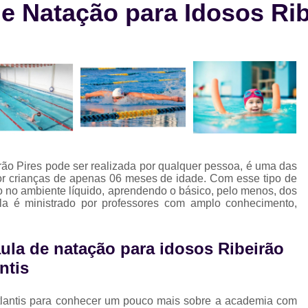
 Natação para Idosos Rib
Aula de Natação e Hidroginástica
Aula
Aula de Natação para Beb
Aula de Natação para Iniciantes
Aula de Natação para Seguranç
Aula de Natação Profissional
Aula de Yoga Avançada
Aula de 
Aula de Yoga em Dupla
Aula d
ão Pires pode ser realizada por qualquer pessoa, é uma das
Aula de Yoga Intermediário
Aula de Yog
r crianças de apenas 06 meses de idade. Com esse tipo de
o no ambiente líquido, aprendendo o básico, pelo menos, dos
Eletroestimulação Abdominal
ula é ministrado por professores com amplo conhecimento,
Eletroestimulação Completa
Eletro
Eletroestimulação Muscular
Eletroe
la de natação para idosos Ribeirão
ntis
Ems
Ems Estudio
Ems Studio
M
Musculação para Atletas
Musculação 
lantis para conhecer um pouco mais sobre a academia com