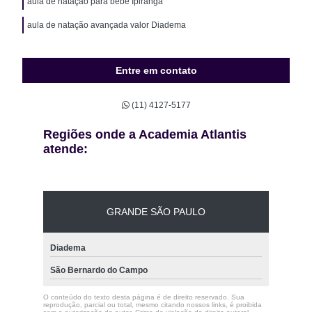
aula de natação para bebê Ipiranga
aula de natação avançada valor Diadema
Entre em contato
(11) 4127-5177
Regiões onde a Academia Atlantis
atende:
GRANDE SÃO PAULO
Diadema
São Bernardo do Campo
O conteúdo do texto desta página é de direito reservado. Sua
reprodução, parcial ou total, mesmo citando nossos links, é proibida