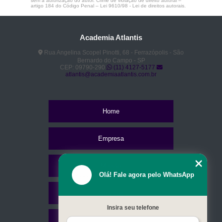
sem a autorização do autor. Crime de violação de direito autoral –
artigo 184 do Código Penal –
Lei 9610/98 - Lei de direitos autorais
.
Academia Atlantis
Rua Angelina Scopel Pinotti, 68 - Ferrazópolis - São
Bernardo do Campo - SP
CEP: 09790-290
(11) 4127-5177
atlantis@academiaatlantis.com.br
Home
Empresa
Missão
Olá! Fale agora pelo WhatsApp
Serviços
Insira seu telefone
Contato