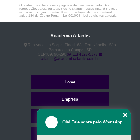
O conteúdo do texto desta página é de direito reservado. Sua
reprodução, parcial ou total, mesmo citando nossos links, é proibida
sem a autorização do autor. Crime de violação de direito autoral –
artigo 184 do Código Penal –
Lei 9610/98 - Lei de direitos autorais
.
Academia Atlantis
Rua Angelina Scopel Pinotti, 68 - Ferrazópolis - São
Bernardo do Campo - SP
CEP: 09790-290
(11) 4127-5177
atlantis@academiaatlantis.com.br
Home
Empresa
Missão
Olá! Fale agora pelo WhatsApp
Serviços