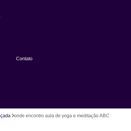
Arte Marcial Feminina
Arte 
l
Arte Marcial para Defesa Pes
ca
Arte Marcial para Ganhar Mass
ação
Arte Marcial para Iniciantes
Arte Ma
Contato
ga
Arte Marcial para Perder Peso
Arte M
ação
Aula de Hidroginástica Abdomin
o
Aula de Hidroginástica com Bola
ates
Aula de Hidroginástica Completa
onal
Aula de Hidroginástica Localizada
Aula de Hidroginástica para Idosos
nçada
onde encontro aula de yoga e meditação ABC
Aula de Hidroginástica Recreativa
A