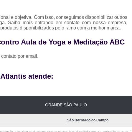
nal e objetiva. Com isso, conseguimos disponibilizar outros
oga. Saiba mais entrando em contato com nossa empresa,
 produtos disponibilizados pelo ramo com a melhor marca.
contro Aula de Yoga e Meditação ABC
 contato por email.
tlantis atende:
GRANDE SÃO PAULO
São Bernardo do Campo
rodução, parcial ou total, mesmo citando nossos links, é proibida sem a autorização do autor. Cr