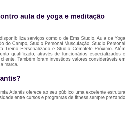
Musculação para Gestantes
Musculaç
Musculação para Iniciantes
Musculaçã
ontro aula de yoga e meditação
Musculação para Terceira Idade
Est
Estúdio de Pilates Completo
Studio C
 disponibiliza serviços como o de Ems Studio, Aula de Yoga
Studio de Pilates Completo
rdo do Campo, Studio Personal Musculação, Studio Personal
ara Treino Personalizado e Studio Completo Próximo. Além
Studio de Pilates Perto de Mim
Stud
o qualificado, através de funcionários especializados e
liente. Também foram investidos valores consideráveis em
Studio Pilates Perto
Studio com 
da marca.
Studio de Personal Trainer
antis?
Studio para Treino Personalizado
St
Studio Personal Trainer
ia Atlantis oferece ao seu público uma excelente estrutura
sidade entre cursos e programas de fitness sempre prezando
Studio Tre