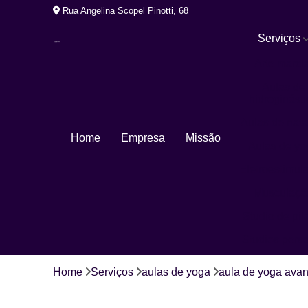
Rua Angelina Scopel Pinotti, 68
Serviços
Arte marcia
Aulas de
hidroginásti
Aulas de nat
Home
Empresa
Missão
Aulas de yo
Eletroestimul
Musculaçã
Studio de pil
Studios pers
Home
Serviços
aulas de yoga
aula de yoga ava