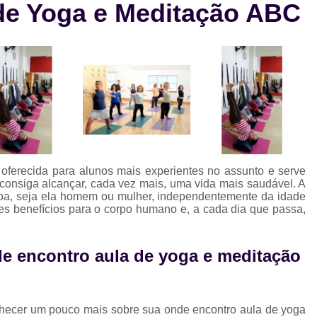
de Yoga e Meditação ABC
Aula de Natação e Hidroginástica
Aula
Aula de Natação para Beb
Aula de Natação para Iniciantes
Aula de Natação para Seguranç
Aula de Natação Profissional
Aula de Yoga Avançada
Aula de 
Aula de Yoga em Dupla
Aula d
ferecida para alunos mais experientes no assunto e serve
Aula de Yoga Intermediário
Aula de Yog
 consiga alcançar, cada vez mais, uma vida mais saudável. A
soa, seja ela homem ou mulher, independentemente da idade
Eletroestimulação Abdominal
tes benefícios para o corpo humano e, a cada dia que passa,
Eletroestimulação Completa
Eletro
Eletroestimulação Muscular
Eletroe
e encontro aula de yoga e meditação
Ems
Ems Estudio
Ems Studio
M
Musculação para Atletas
Musculação 
nhecer um pouco mais sobre sua onde encontro aula de yoga