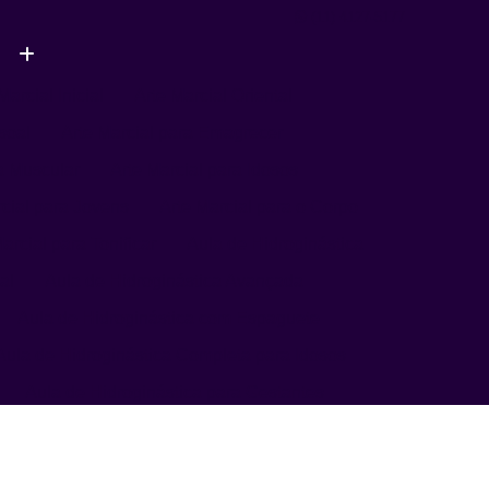
(11) 4127-5177
Marcial Inicial
Arte Marcial Oriental
soal
Arte Marcial para Emagrecer
a Muscular
Arte Marcial para Idosos
rcial para Jovens
Arte Marcial para o Corpo
arcial para Tonificar
Aula de Hidroginástica
al
Aula de Hidroginástica Avançada
Aula de Hidroginástica com Espaguete
Aula de Hidroginástica Completa para Idosos
Aula de Hidroginástica para Gestantes
Aula de Hidroginástica para Terceira Idade
ula de Natação
Aula de Natação Avançada