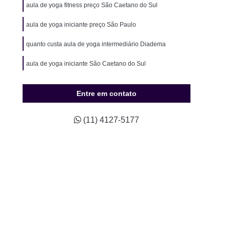
ão para Hipertensos
Musculação para Idosos
aula de yoga fitness preço São Caetano do Sul
o para Natação
Musculação para Sedentários
aula de yoga iniciante preço São Paulo
údio Completo de Pilates
Estúdio de Pilates
quanto custa aula de yoga intermediário Diadema
ompleto de Pilates
Studio Completo Próximo
aula de yoga iniciante São Caetano do Sul
Studio de Pilates Mais Próximo
io de Pilates Próximo a Mim
Studio Pilates
Entre em contato
Treino Personalizado
Studio de Personal
(11) 4127-5177
Studio de Treinamento Personalizado
udio Personal
Studio Personal Musculação
Studio Treinamento Personalizado
ino Personalizado