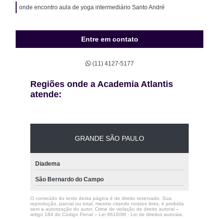
onde encontro aula de yoga intermediário Santo André
Entre em contato
(11) 4127-5177
Regiões onde a Academia Atlantis
atende:
GRANDE SÃO PAULO
Diadema
São Bernardo do Campo
O conteúdo do texto desta página é de direito reservado. Sua
reprodução, parcial ou total, mesmo citando nossos links, é proibida
sem a autorização do autor. Crime de violação de direito autoral –
artigo 184 do Código Penal –
Lei 9610/98 - Lei de direitos autorais
.