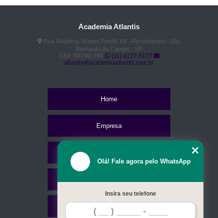
Academia Atlantis
Rua Angelina Scopel Pinotti, 68 - Ferrazópolis - São
Bernardo do Campo - SP
CEP: 09790-290
(11) 4127-5177
atlantis@academiaatlantis.com.br
Home
Empresa
Missão
Olá! Fale agora pelo WhatsApp
Serviços
Insira seu telefone
Contato