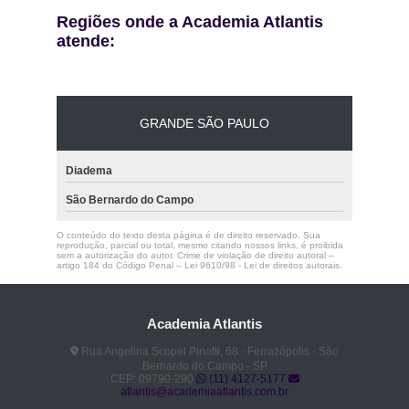
Regiões onde a Academia Atlantis
atende:
GRANDE SÃO PAULO
Diadema
São Bernardo do Campo
O conteúdo do texto desta página é de direito reservado. Sua
reprodução, parcial ou total, mesmo citando nossos links, é proibida
sem a autorização do autor. Crime de violação de direito autoral –
artigo 184 do Código Penal –
Lei 9610/98 - Lei de direitos autorais
.
Academia Atlantis
Rua Angelina Scopel Pinotti, 68 - Ferrazópolis - São
Bernardo do Campo - SP
CEP: 09790-290
(11) 4127-5177
atlantis@academiaatlantis.com.br