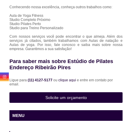
Conhecendo nossa excelência, conheça outros trabalhos como:
Aula de Yoga Fitness
Studio Completo Próximo
Studio Pilates Perto
Studio para Treino Personalizado
Com nossos serviços você pode encontrar o que almeja. Além dos
serviços já citados, também trabalhamos com Aulas de natação e
Aulas de yoga. Por isso, fale conosco e saiba mais sobre nossa
empresa. Garantimos a sua satisfação!
Para saber mais sobre Estúdio de Pilates
Endereço Ribeirão Pires
Ligue para
(11) 4127-5177
ou
clique aqui
e entre em contato por
email.
Solicite um orçamento
MENU