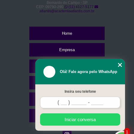
Bernardo do Campo - SP
CEP: 09790-290
(11) 4127-5177
atlantis@academiaatlantis.com.br
Home
Empresa
Missão
Olá! Fale agora pelo WhatsApp
Serviços
Insira seu telefone
Contato
Mapa do site
Iniciar conversa
1