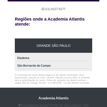
(11) 4127-5177
Regiões onde a Academia Atlantis
atende:
GRANDE SÃO PAULO
Diadema
São Bernardo do Campo
O conteúdo do texto desta página é de direito reservado. Sua
reprodução, parcial ou total, mesmo citando nossos links, é proibida
sem a autorização do autor. Crime de violação de direito autoral –
artigo 184 do Código Penal –
Lei 9610/98 - Lei de direitos autorais
.
Academia Atlantis
Rua Angelina Scopel Pinotti, 68 - Ferrazópolis - São