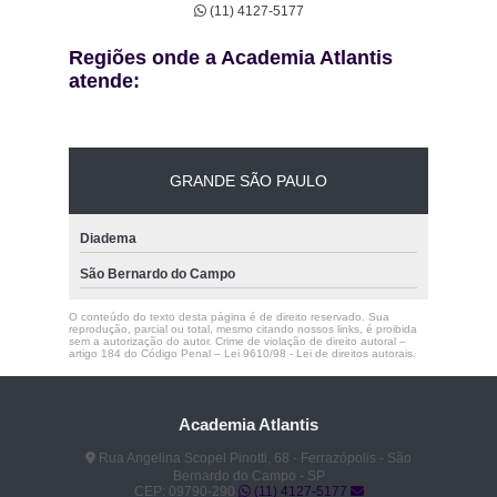
(11) 4127-5177
Regiões onde a Academia Atlantis
atende:
GRANDE SÃO PAULO
Diadema
São Bernardo do Campo
O conteúdo do texto desta página é de direito reservado. Sua
reprodução, parcial ou total, mesmo citando nossos links, é proibida
sem a autorização do autor. Crime de violação de direito autoral –
artigo 184 do Código Penal –
Lei 9610/98 - Lei de direitos autorais
.
Academia Atlantis
Rua Angelina Scopel Pinotti, 68 - Ferrazópolis - São
Bernardo do Campo - SP
CEP: 09790-290
(11) 4127-5177