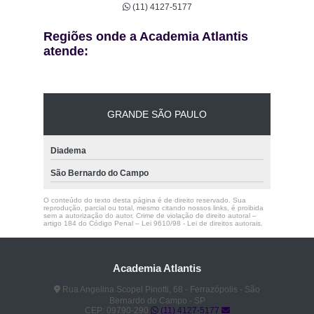
(11) 4127-5177
Regiões onde a Academia Atlantis
atende:
GRANDE SÃO PAULO
Diadema
São Bernardo do Campo
O conteúdo do texto desta página é de direito reservado. Sua
reprodução, parcial ou total, mesmo citando nossos links, é proibida
sem a autorização do autor. Crime de violação de direito autoral –
artigo 184 do Código Penal –
Lei 9610/98 - Lei de direitos autorais
.
Academia Atlantis
Rua Angelina Scopel Pinotti, 68 - Ferrazópolis - São
Bernardo do Campo - SP
CEP: 09790-290
(11) 4127-5177