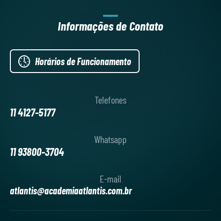
Informações de Contato
Horários de Funcionamento
Telefones
11 4127-5177
ACADEMIA COMPLETA EM
Whatsapp
11 93800-3704
SBC
E-mail
Treinos completos, modalidades variadas e
atlantis@academiaatlantis.com.br
acompanhamento profissional para você evoluir com
saúde em São Bernardo do Campo.