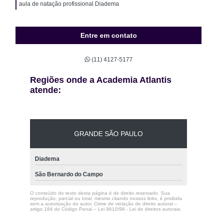
aula de natação profissional Diadema
Entre em contato
(11) 4127-5177
Regiões onde a Academia Atlantis
atende:
GRANDE SÃO PAULO
Diadema
São Bernardo do Campo
O conteúdo do texto desta página é de direito reservado. Sua
reprodução, parcial ou total, mesmo citando nossos links, é proibida
sem a autorização do autor. Crime de violação de direito autoral –
artigo 184 do Código Penal –
Lei 9610/98 - Lei de direitos autorais
.