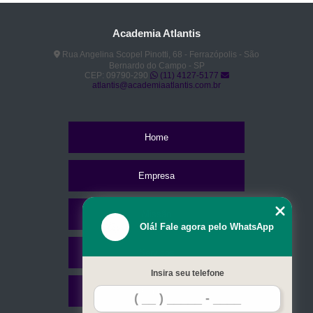
Academia Atlantis
Rua Angelina Scopel Pinotti, 68 - Ferrazópolis - São
Bernardo do Campo - SP
CEP: 09790-290
(11) 4127-5177
atlantis@academiaatlantis.com.br
Home
Empresa
Missão
Olá! Fale agora pelo WhatsApp
Serviços
Insira seu telefone
Contato