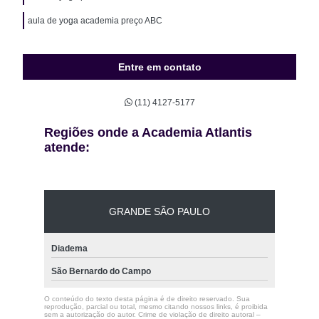
aula de yoga academia preço ABC
Entre em contato
(11) 4127-5177
Regiões onde a Academia Atlantis
atende:
GRANDE SÃO PAULO
Diadema
São Bernardo do Campo
O conteúdo do texto desta página é de direito reservado. Sua
reprodução, parcial ou total, mesmo citando nossos links, é proibida
sem a autorização do autor. Crime de violação de direito autoral –