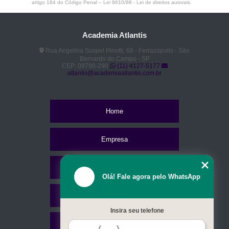
artigo 184 do Código Penal –
Lei 9610/98 - Lei de direitos autorais
.
Academia Atlantis
Rua Angelina Scopel Pinotti, 68 - Ferrazópolis - São
Bernardo do Campo - SP
CEP: 09790-290
(11) 4127-5177
atlantis@academiaatlantis.com.br
Home
Empresa
Missão
Olá! Fale agora pelo WhatsApp
Serviços
Insira seu telefone
Contato