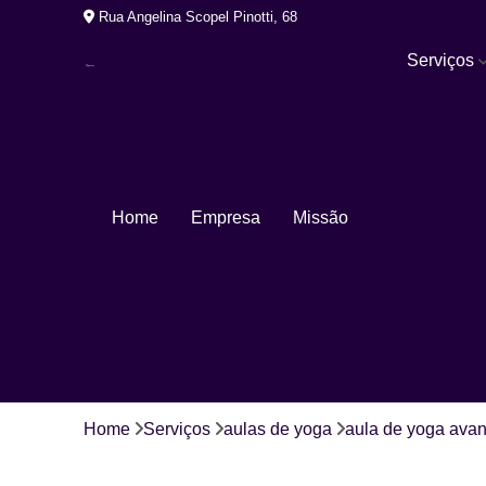
Rua Angelina Scopel Pinotti, 68
Serviços
Arte marcia
Aulas de
hidroginásti
Aulas de nat
Home
Empresa
Missão
Aulas de yo
Eletroestimul
Musculaçã
Studio de pil
Studios pers
Home
Serviços
aulas de yoga
aula de yoga ava