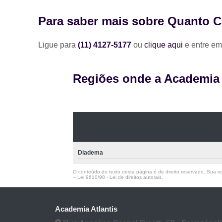
Para saber mais sobre Quanto Cu
Ligue para
(11) 4127-5177
ou
clique aqui
e entre em
Regiões onde a Academia A
Diadema
O conteúdo do texto desta página é de direito reservado. Sua rep
–
Lei 9610/98 - Lei de direitos autorais
.
Academia Atlantis