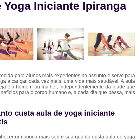
Yoga Iniciante Ipiranga
Aula de Natação e Hidroginástica
Aula
Aula de Natação para Beb
Aula de Natação para Iniciantes
Aula de Natação para Seguranç
Aula de Natação Profissional
Aula de Yoga Avançada
Aula de 
Aula de Yoga em Dupla
Aula d
erecida para alunos mais experientes no assunto e serve para
Aula de Yoga Intermediário
Aula de Yog
iga alcançar, cada vez mais, uma vida mais saudável. A aula
seja ela homem ou mulher, independentemente da idade que
Eletroestimulação Abdominal
benefícios para o corpo humano e, a cada dia que passa, mais
Eletroestimulação Completa
Eletro
Eletroestimulação Muscular
Eletroe
to custa aula de yoga iniciante
tis
Ems
Ems Estudio
Ems Studio
M
Musculação para Atletas
Musculação 
nhecer um pouco mais sobre sua quanto custa aula de yoga