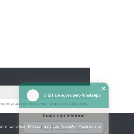
Olá! Fale agora pelo WhatsApp
ime de violação de direito autoral – artigo 184 do Código Penal
Insira seu telefone
ome
Empresa
Missão
Serviços
Contato
Mapa do site