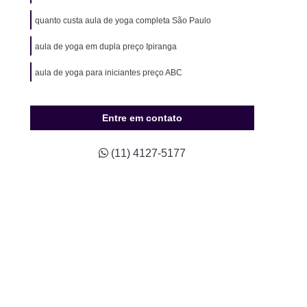
ão para Hipertensos
Musculação para Idosos
quanto custa aula de yoga completa São Paulo
o para Natação
Musculação para Sedentários
aula de yoga em dupla preço Ipiranga
údio Completo de Pilates
Estúdio de Pilates
aula de yoga para iniciantes preço ABC
ompleto de Pilates
Studio Completo Próximo
Studio de Pilates Mais Próximo
Entre em contato
io de Pilates Próximo a Mim
Studio Pilates
Treino Personalizado
Studio de Personal
(11) 4127-5177
Studio de Treinamento Personalizado
udio Personal
Studio Personal Musculação
Studio Treinamento Personalizado
ino Personalizado