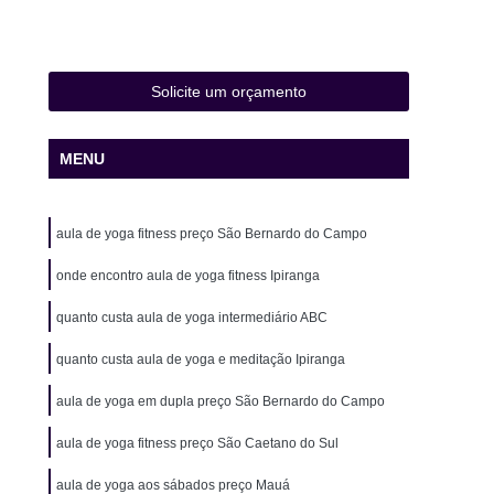
 de Natação Infantil
Aula de Natação Iniciante
ê
Aula de Natação para Idosos
Aula de Natação para Intermediários
Solicite um orçamento
a na água
Aula de Natação Particular
MENU
Aula de Yoga
Aula de Yoga Academia
Yoga Completa
Aula de Yoga e Meditação
aula de yoga fitness preço São Bernardo do Campo
e Yoga Fitness
Aula de Yoga Iniciante
a para Gestantes
onde encontro aula de yoga fitness Ipiranga
Aula de Yoga para Iniciantes
Eletroestimulação Assoalho Pélvico
quanto custa aula de yoga intermediário ABC
estimulação Ems
Eletroestimulação Estética
quanto custa aula de yoga e meditação Ipiranga
stimulação Pélvica
Eletroestimulação Treino
aula de yoga em dupla preço São Bernardo do Campo
usculação com Personal
Musculação Fitness
aula de yoga fitness preço São Caetano do Sul
para Corredores
Musculação para Emagrecer
aula de yoga aos sábados preço Mauá