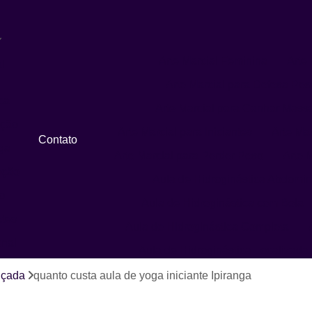
Arte Marcial Feminina
Arte 
l
Arte Marcial para Defesa Pes
ca
Arte Marcial para Ganhar Mass
ação
Arte Marcial para Iniciantes
Arte Ma
Contato
ga
Arte Marcial para Perder Peso
Arte M
ação
Aula de Hidroginástica Abdomin
o
Aula de Hidroginástica com Bola
ates
Aula de Hidroginástica Completa
onal
Aula de Hidroginástica Localizada
Aula de Hidroginástica para Idosos
nçada
quanto custa aula de yoga iniciante Ipiranga
Aula de Hidroginástica Recreativa
A