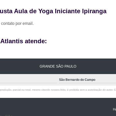
sta Aula de Yoga Iniciante Ipiranga
 contato por email.
tlantis atende:
GRANDE SÃO PAULO
São Bernardo do Campo
rodução, parcial ou total, mesmo citando nossos links, é proibida sem a autorização do autor. Cr
H