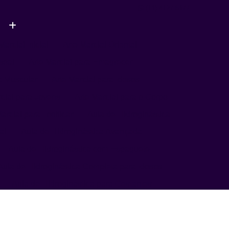
(11) 4127-5177
Marcial Inicial
Arte Marcial Oriental
soal
Arte Marcial para Emagrecer
a Muscular
Arte Marcial para Idosos
rcial para Jovens
Arte Marcial para o Corpo
arcial para Tonificar
Aula de Hidroginástica
al
Aula de Hidroginástica Avançada
Aula de Hidroginástica com Espaguete
Aula de Hidroginástica Completa para Idosos
Aula de Hidroginástica para Gestantes
Aula de Hidroginástica para Terceira Idade
ula de Natação
Aula de Natação Avançada