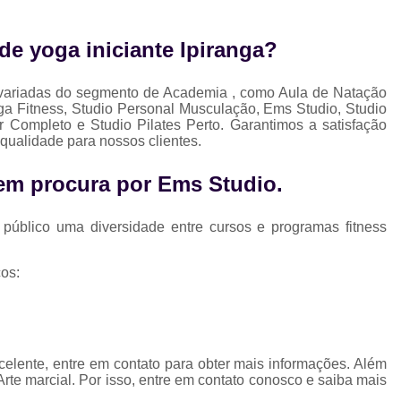
Musculação para Gestantes
Musculaç
Musculação para Iniciantes
Musculaçã
e yoga iniciante Ipiranga?
Musculação para Terceira Idade
Est
 variadas do segmento de Academia , como Aula de Natação
Estúdio de Pilates Completo
Studio C
a Fitness, Studio Personal Musculação, Ems Studio, Studio
r Completo e Studio Pilates Perto. Garantimos a satisfação
Studio de Pilates Completo
 qualidade para nossos clientes.
Studio de Pilates Perto de Mim
Stud
uem procura por
Ems Studio
.
Studio Pilates Perto
Studio com 
Studio de Personal Trainer
público uma diversidade entre cursos e programas fitness
Studio para Treino Personalizado
St
os:
Studio Personal Trainer
Studio Tre
elente, entre em contato para obter mais informações. Além
rte marcial. Por isso, entre em contato conosco e saiba mais