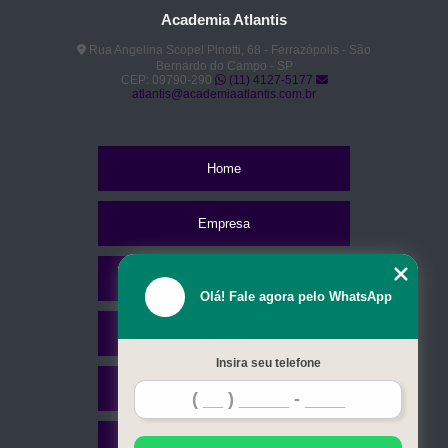
Academia Atlantis
Rua Angelina Scopel Pinotti, 68 - Ferrazópolis - São
Bernardo do Campo - SP
CEP: 09790-290
(11) 4127-5177
atlantis@academiaatlantis.com.br
Home
Empresa
Missão
Olá! Fale agora pelo WhatsApp
Serviços
Insira seu telefone
Contato
Mapa do site