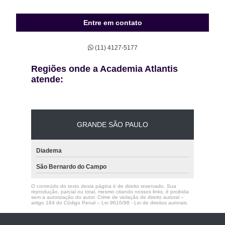
Entre em contato
(11) 4127-5177
Regiões onde a Academia Atlantis
atende:
GRANDE SÃO PAULO
Diadema
São Bernardo do Campo
O conteúdo do texto desta página é de direito reservado. Sua
reprodução, parcial ou total, mesmo citando nossos links, é proibida
sem a autorização do autor. Crime de violação de direito autoral –
artigo 184 do Código Penal –
Lei 9610/98 - Lei de direitos autorais
.