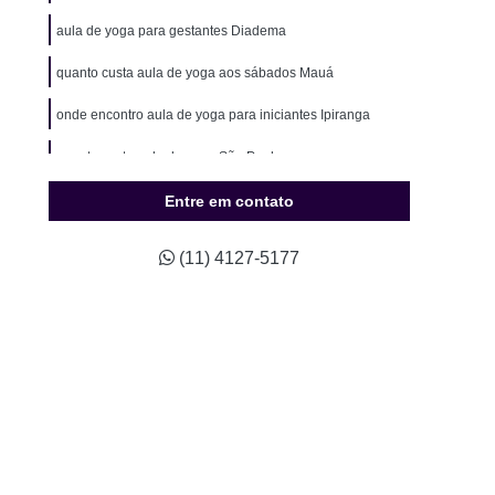
ão para Hipertensos
Musculação para Idosos
aula de yoga para gestantes Diadema
o para Natação
Musculação para Sedentários
quanto custa aula de yoga aos sábados Mauá
údio Completo de Pilates
Estúdio de Pilates
onde encontro aula de yoga para iniciantes Ipiranga
ompleto de Pilates
Studio Completo Próximo
Studio de Pilates Mais Próximo
quanto custa aula de yoga São Paulo
io de Pilates Próximo a Mim
Studio Pilates
Entre em contato
Treino Personalizado
Studio de Personal
(11) 4127-5177
Studio de Treinamento Personalizado
udio Personal
Studio Personal Musculação
Studio Treinamento Personalizado
ino Personalizado