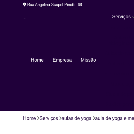
Rua Angelina Scopel Pinotti, 68
Serviços
Arte marcia
Aulas de
hidroginásti
Aulas de nat
Home
Empresa
Missão
Aulas de yo
Eletroestimul
Musculaçã
Studio de pil
Studios pers
Home
Serviços
aulas de yoga
aula de yoga e me