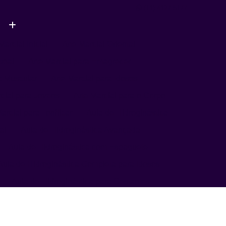
(11) 4127-5177
Marcial Inicial
Arte Marcial Oriental
soal
Arte Marcial para Emagrecer
a Muscular
Arte Marcial para Idosos
rcial para Jovens
Arte Marcial para o Corpo
arcial para Tonificar
Aula de Hidroginástica
al
Aula de Hidroginástica Avançada
Aula de Hidroginástica com Espaguete
Aula de Hidroginástica Completa para Idosos
Aula de Hidroginástica para Gestantes
Aula de Hidroginástica para Terceira Idade
ula de Natação
Aula de Natação Avançada