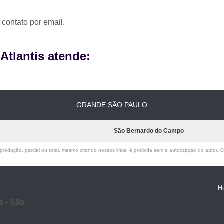
 contato por email.
tlantis atende:
GRANDE SÃO PAULO
São Bernardo do Campo
rodução, parcial ou total, mesmo citando nossos links, é proibida sem a autorização do autor. Cr
H
s - São