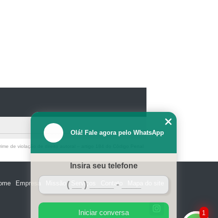
Olá! Fale agora pelo WhatsApp
ime de violação de direito autoral – artigo 184 do Código Penal
Insira seu telefone
ome
Empresa
Missão
Serviços
Contato
Mapa do site
Iniciar conversa
1