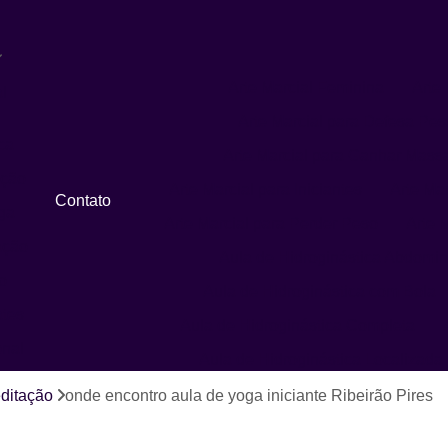
Arte Marcial Feminina
Arte 
l
Arte Marcial para Defesa Pes
ca
Arte Marcial para Ganhar Mass
ação
Arte Marcial para Iniciantes
Arte Ma
Contato
ga
Arte Marcial para Perder Peso
Arte M
ação
Aula de Hidroginástica Abdomin
o
Aula de Hidroginástica com Bola
ates
Aula de Hidroginástica Completa
onal
Aula de Hidroginástica Localizada
Aula de Hidroginástica para Idosos
ditação
onde encontro aula de yoga iniciante Ribeirão Pires
Aula de Hidroginástica Recreativa
A