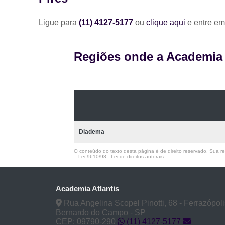
Ligue para
(11) 4127-5177
ou
clique aqui
e entre em
Regiões onde a Academia A
Diadema
O conteúdo do texto desta página é de direito reservado. Sua rep
–
Lei 9610/98 - Lei de direitos autorais
.
Academia Atlantis
Rua Angelina Scopel Pinotti, 68 - Ferrazópoli
Bernardo do Campo - SP
CEP: 09790-290
(11) 4127-5177