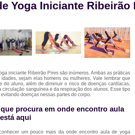
e Yoga Iniciante Ribeirão 
Aula de Natação e Hidroginástica
Aula
Aula de Natação para Beb
Aula de Natação para Iniciantes
Aula de Natação para Seguranç
Aula de Natação Profissional
Aula de Yoga Avançada
Aula de 
Aula de Yoga em Dupla
Aula d
oga iniciante Ribeirão Pires são inúmeros. Ambas as práticas
Aula de Yoga Intermediário
Aula de Yog
 idades, sejam elas homens ou mulheres. Vale lembrar que
de do aluno, além de diminuir o risco de doenças cardíacas,
Eletroestimulação Abdominal
circulação sanguínea e da respiração dos alunos. Esse tipo
 evitando doenças nessas partes do corpo.
Eletroestimulação Completa
Eletro
Eletroestimulação Muscular
Eletroe
e que procura em onde encontro aula
 está aqui
Ems
Ems Estudio
Ems Studio
M
Musculação para Atletas
Musculação 
 conhecer um pouco mais da onde encontro aula de yoga