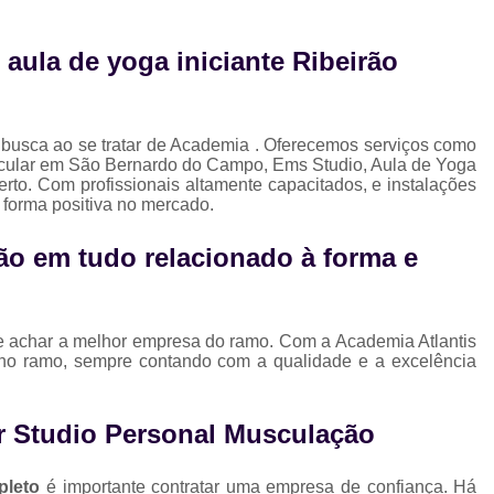
Musculação para Gestantes
Musculaç
Musculação para Iniciantes
Musculaçã
aula de yoga iniciante Ribeirão
Musculação para Terceira Idade
Est
Estúdio de Pilates Completo
Studio C
 busca ao se tratar de Academia . Oferecemos serviços como
Studio de Pilates Completo
icular em São Bernardo do Campo, Ems Studio, Aula de Yoga
erto. Com profissionais altamente capacitados, e instalações
Studio de Pilates Perto de Mim
Stud
 forma positiva no mercado.
Studio Pilates Perto
Studio com 
ão em tudo relacionado à forma e
Studio de Personal Trainer
Studio para Treino Personalizado
St
de achar a melhor empresa do ramo. Com a Academia Atlantis
Studio Personal Trainer
 no ramo, sempre contando com a qualidade e a excelência
Studio Tre
r Studio Personal Musculação
pleto
é importante contratar uma empresa de confiança. Há