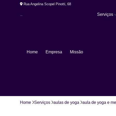
Rua Angelina Scopel Pinotti, 68
Serviços
Arte marcia
Aulas de
hidroginásti
Aulas de nat
Home
Empresa
Missão
Aulas de yo
Eletroestimul
Musculaçã
Studio de pil
Studios pers
Home
Serviços
aulas de yoga
aula de yoga e me