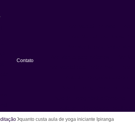
Arte Marcial Feminina
Arte 
l
Arte Marcial para Defesa Pes
ca
Arte Marcial para Ganhar Mass
ação
Arte Marcial para Iniciantes
Arte Ma
Contato
ga
Arte Marcial para Perder Peso
Arte M
ação
Aula de Hidroginástica Abdomin
o
Aula de Hidroginástica com Bola
ates
Aula de Hidroginástica Completa
onal
Aula de Hidroginástica Localizada
Aula de Hidroginástica para Idosos
ditação
quanto custa aula de yoga iniciante Ipiranga
Aula de Hidroginástica Recreativa
A