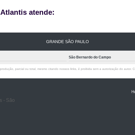
tlantis atende:
GRANDE SÃO PAULO
São Bernardo do Campo
rodução, parcial ou total, mesmo citando nossos links, é proibida sem a autorização do autor. Cr
H
s - São