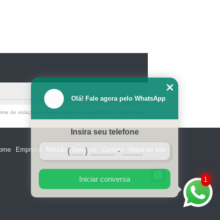
Olá! Fale agora pelo WhatsApp
ime de violação de direito autoral – artigo 184 do Código Penal
Insira seu telefone
ome
Empresa
Missão
Serviços
Contato
Mapa do site
Iniciar conversa
1