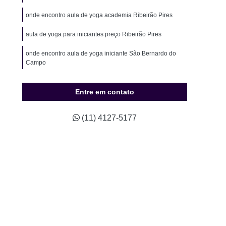
ão para Hipertensos
Musculação para Idosos
onde encontro aula de yoga academia Ribeirão Pires
o para Natação
Musculação para Sedentários
aula de yoga para iniciantes preço Ribeirão Pires
údio Completo de Pilates
Estúdio de Pilates
onde encontro aula de yoga iniciante São Bernardo do
ompleto de Pilates
Studio Completo Próximo
Campo
Studio de Pilates Mais Próximo
io de Pilates Próximo a Mim
Studio Pilates
Entre em contato
Treino Personalizado
Studio de Personal
(11) 4127-5177
Studio de Treinamento Personalizado
udio Personal
Studio Personal Musculação
Studio Treinamento Personalizado
ino Personalizado