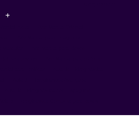
(11) 4127-5177
Marcial Inicial
Arte Marcial Oriental
soal
Arte Marcial para Emagrecer
a Muscular
Arte Marcial para Idosos
rcial para Jovens
Arte Marcial para o Corpo
arcial para Tonificar
Aula de Hidroginástica
al
Aula de Hidroginástica Avançada
Aula de Hidroginástica com Espaguete
Aula de Hidroginástica Completa para Idosos
Aula de Hidroginástica para Gestantes
Aula de Hidroginástica para Terceira Idade
ula de Natação
Aula de Natação Avançada