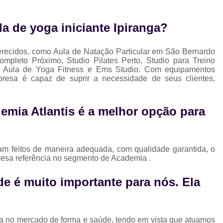
Musculação para Gestantes
Musculaç
Musculação para Iniciantes
Musculaçã
a de yoga iniciante Ipiranga?
Musculação para Terceira Idade
Est
ferecidos, como Aula de Natação Particular em São Bernardo
Estúdio de Pilates Completo
Studio C
pleto Próximo, Studio Pilates Perto, Studio para Treino
o, Aula de Yoga Fitness e Ems Studio. Com equipamentos
Studio de Pilates Completo
resa é capaz de suprir a necessidade de seus clientes,
Studio de Pilates Perto de Mim
Stud
Studio Pilates Perto
Studio com 
emia Atlantis é a melhor opção para
Studio de Personal Trainer
Studio para Treino Personalizado
St
am feitos de maneira adequada, com qualidade garantida, o
Studio Personal Trainer
resa referência no segmento de Academia .
Studio Tre
e é muito importante para nós. Ela
cia no mercado de forma e saúde, tendo em vista que atuamos