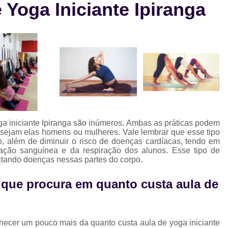
Yoga Iniciante Ipiranga
Aula de Natação e Hidroginástica
Aula
Aula de Natação para Beb
Aula de Natação para Iniciantes
Aula de Natação para Seguranç
Aula de Natação Profissional
Aula de Yoga Avançada
Aula de 
Aula de Yoga em Dupla
Aula d
oga iniciante Ipiranga são inúmeros. Ambas as práticas podem
Aula de Yoga Intermediário
Aula de Yog
 sejam elas homens ou mulheres. Vale lembrar que esse tipo
no, além de diminuir o risco de doenças cardíacas, tendo em
Eletroestimulação Abdominal
ação sanguínea e da respiração dos alunos. Esse tipo de
itando doenças nessas partes do corpo.
Eletroestimulação Completa
Eletro
Eletroestimulação Muscular
Eletroe
 que procura em quanto custa aula de
i
Ems
Ems Estudio
Ems Studio
M
Musculação para Atletas
Musculação 
hecer um pouco mais da quanto custa aula de yoga iniciante