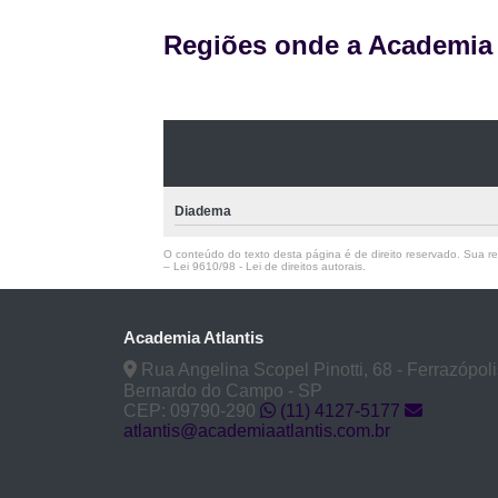
Regiões onde a Academia A
Diadema
O conteúdo do texto desta página é de direito reservado. Sua rep
–
Lei 9610/98 - Lei de direitos autorais
.
Academia Atlantis
Rua Angelina Scopel Pinotti, 68 - Ferrazópoli
Bernardo do Campo - SP
CEP: 09790-290
(11) 4127-5177
atlantis@academiaatlantis.com.br