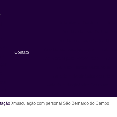
Arte Marcial Feminina
Arte 
l
Arte Marcial para Defesa Pes
ca
Arte Marcial para Ganhar Mass
ação
Arte Marcial para Iniciantes
Arte Ma
Contato
ga
Arte Marcial para Perder Peso
Arte M
ação
Aula de Hidroginástica Abdomin
o
Aula de Hidroginástica com Bola
ates
Aula de Hidroginástica Completa
onal
Aula de Hidroginástica Localizada
Aula de Hidroginástica para Idosos
tação
musculação com personal São Bernardo do Campo
Aula de Hidroginástica Recreativa
A