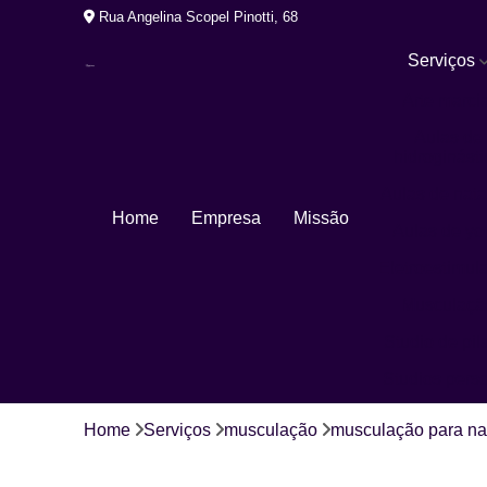
Rua Angelina Scopel Pinotti, 68
Serviços
Arte marcia
Aulas de
hidroginásti
Aulas de nat
Home
Empresa
Missão
Aulas de yo
Eletroestimul
Musculaçã
Studio de pil
Studios pers
Home
Serviços
musculação
musculação para na