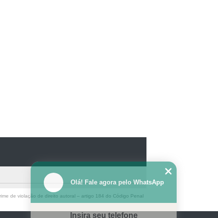
Olá! Fale agora pelo WhatsApp
ime de violação de direito autoral – artigo 184 do Código Penal
Insira seu telefone