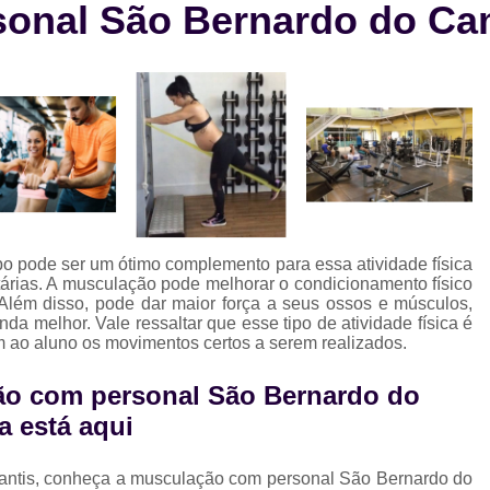
sonal São Bernardo do C
Aula de Natação e Hidroginástica
Aula
Aula de Natação para Beb
Aula de Natação para Iniciantes
Aula de Natação para Seguranç
Aula de Natação Profissional
Aula de Yoga Avançada
Aula de 
Aula de Yoga em Dupla
Aula d
pode ser um ótimo complemento para essa atividade física
Aula de Yoga Intermediário
Aula de Yog
tárias. A musculação pode melhorar o condicionamento físico
Além disso, pode dar maior força a seus ossos e músculos,
Eletroestimulação Abdominal
 melhor. Vale ressaltar que esse tipo de atividade física é
 ao aluno os movimentos certos a serem realizados.
Eletroestimulação Completa
Eletro
Eletroestimulação Muscular
Eletroe
ção com personal São Bernardo do
 está aqui
Ems
Ems Estudio
Ems Studio
M
Musculação para Atletas
Musculação 
antis, conheça a musculação com personal São Bernardo do