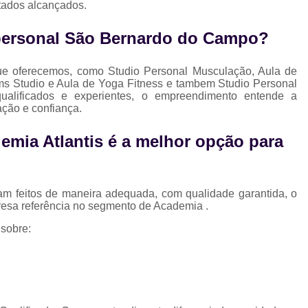
ltados alcançados.
Musculação para Gestantes
Musculaç
Musculação para Iniciantes
Musculaçã
ersonal São Bernardo do Campo?
Musculação para Terceira Idade
Est
ue oferecemos, como Studio Personal Musculação, Aula de
Estúdio de Pilates Completo
Studio C
s Studio e Aula de Yoga Fitness e tambem Studio Personal
qualificados e experientes, o empreendimento entende a
Studio de Pilates Completo
ação e confiança.
Studio de Pilates Perto de Mim
Stud
emia Atlantis é a melhor opção para
Studio Pilates Perto
Studio com 
Studio de Personal Trainer
Studio para Treino Personalizado
St
am feitos de maneira adequada, com qualidade garantida, o
resa referência no segmento de Academia .
Studio Personal Trainer
 sobre:
Studio Tre