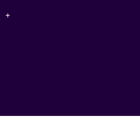
(11) 4127-5177
Marcial Inicial
Arte Marcial Oriental
soal
Arte Marcial para Emagrecer
a Muscular
Arte Marcial para Idosos
rcial para Jovens
Arte Marcial para o Corpo
arcial para Tonificar
Aula de Hidroginástica
al
Aula de Hidroginástica Avançada
Aula de Hidroginástica com Espaguete
Aula de Hidroginástica Completa para Idosos
Aula de Hidroginástica para Gestantes
Aula de Hidroginástica para Terceira Idade
ula de Natação
Aula de Natação Avançada