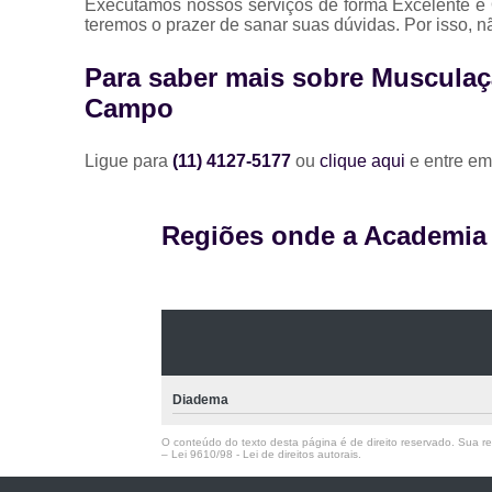
Executamos nossos serviços de forma Excelente e 
teremos o prazer de sanar suas dúvidas. Por isso, n
Para saber mais sobre Muscula
Campo
Ligue para
(11) 4127-5177
ou
clique aqui
e entre em
Regiões onde a Academia A
Diadema
O conteúdo do texto desta página é de direito reservado. Sua rep
–
Lei 9610/98 - Lei de direitos autorais
.