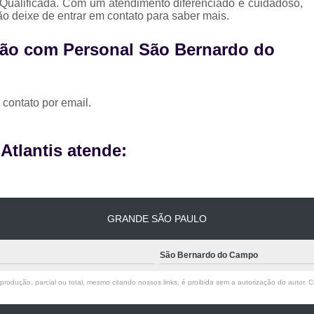
Qualificada. Com um atendimento diferenciado e cuidadoso,
ão deixe de entrar em contato para saber mais.
ção com Personal São Bernardo do
 contato por email.
tlantis atende:
GRANDE SÃO PAULO
São Bernardo do Campo
rodução, parcial ou total, mesmo citando nossos links, é proibida sem a autorização do autor. Cr