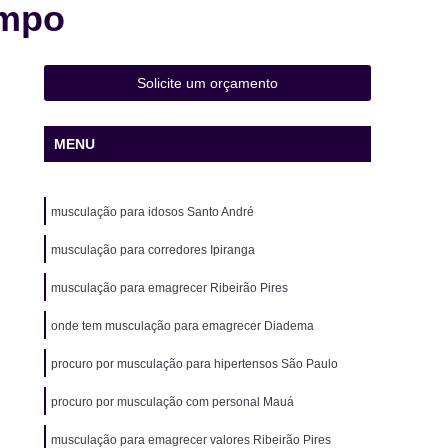
ampo
 de Natação Infantil
Aula de Natação Iniciante
ê
Aula de Natação para Idosos
Aula de Natação para Intermediários
Solicite um orçamento
a na água
Aula de Natação Particular
MENU
Aula de Yoga
Aula de Yoga Academia
Yoga Completa
Aula de Yoga e Meditação
musculação para idosos Santo André
e Yoga Fitness
Aula de Yoga Iniciante
a para Gestantes
musculação para corredores Ipiranga
Aula de Yoga para Iniciantes
Eletroestimulação Assoalho Pélvico
musculação para emagrecer Ribeirão Pires
estimulação Ems
Eletroestimulação Estética
onde tem musculação para emagrecer Diadema
stimulação Pélvica
Eletroestimulação Treino
procuro por musculação para hipertensos São Paulo
usculação com Personal
Musculação Fitness
procuro por musculação com personal Mauá
para Corredores
Musculação para Emagrecer
musculação para emagrecer valores Ribeirão Pires