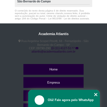
São Bernardo do Campo
O conteúdo do texto desta página é de direito reservado. Sua
reprodução, parcial ou total, mesmo citando nossos links, é proibida
sem a autorização do autor. Crime de violação de direito autoral –
artigo 184 do Código Penal –
Lei 9610/98 - Lei de direitos autorais
.
Academia Atlantis
Rua Angelina Scopel Pinotti, 68 - Ferrazópolis - São
Bernardo do Campo - SP
CEP: 09790-290
(11) 4127-5177
atlantis@academiaatlantis.com.br
Home
Empresa
Missão
Olá! Fale agora pelo WhatsApp