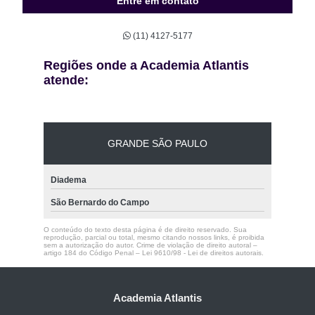
Entre em contato
(11) 4127-5177
Regiões onde a Academia Atlantis
atende:
GRANDE SÃO PAULO
Diadema
São Bernardo do Campo
O conteúdo do texto desta página é de direito reservado. Sua
reprodução, parcial ou total, mesmo citando nossos links, é proibida
sem a autorização do autor. Crime de violação de direito autoral –
artigo 184 do Código Penal –
Lei 9610/98 - Lei de direitos autorais
.
Academia Atlantis