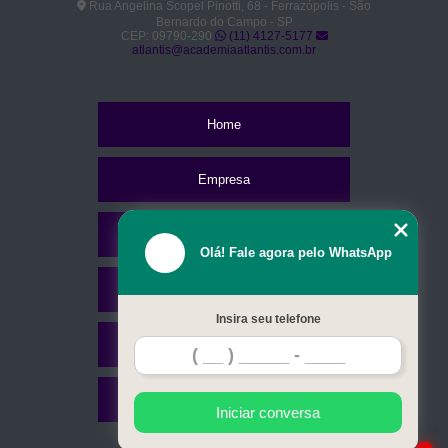
Rua Angelina Scopel Pinotti, 68 - Ferrazópolis - São
Bernardo do Campo - SP
CEP: 09790-290
(11) 4127-5177
atlantis@academiaatlantis.com.br
Home
Empresa
Missão
Olá! Fale agora pelo WhatsApp
Serviços
Insira seu telefone
Contato
Mapa do site
Iniciar conversa