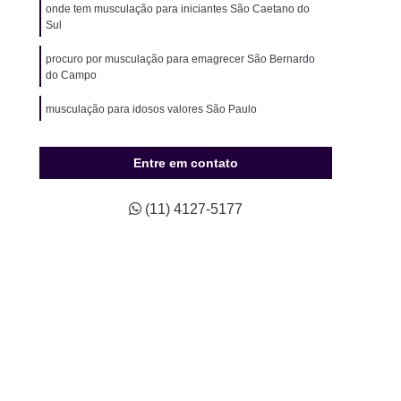
ão para Hipertensos
Musculação para Idosos
onde tem musculação para iniciantes São Caetano do
Sul
o para Natação
Musculação para Sedentários
procuro por musculação para emagrecer São Bernardo
údio Completo de Pilates
Estúdio de Pilates
do Campo
ompleto de Pilates
Studio Completo Próximo
musculação para idosos valores São Paulo
Studio de Pilates Mais Próximo
onde tem musculação fitness Diadema
io de Pilates Próximo a Mim
Studio Pilates
Entre em contato
Treino Personalizado
Studio de Personal
(11) 4127-5177
Studio de Treinamento Personalizado
udio Personal
Studio Personal Musculação
Studio Treinamento Personalizado
ino Personalizado