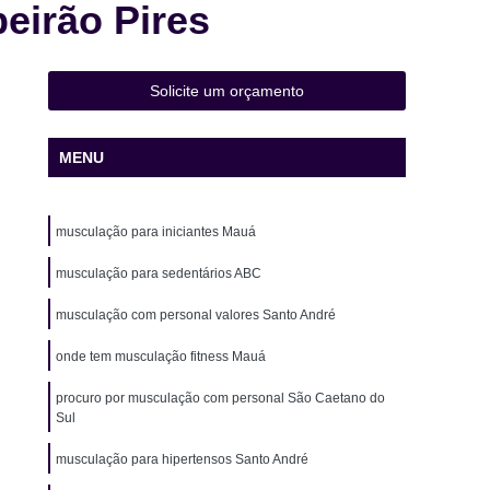
eirão Pires
 de Natação Infantil
Aula de Natação Iniciante
ê
Aula de Natação para Idosos
Aula de Natação para Intermediários
Solicite um orçamento
a na água
Aula de Natação Particular
MENU
Aula de Yoga
Aula de Yoga Academia
Yoga Completa
Aula de Yoga e Meditação
musculação para iniciantes Mauá
e Yoga Fitness
Aula de Yoga Iniciante
a para Gestantes
musculação para sedentários ABC
Aula de Yoga para Iniciantes
Eletroestimulação Assoalho Pélvico
musculação com personal valores Santo André
estimulação Ems
Eletroestimulação Estética
onde tem musculação fitness Mauá
stimulação Pélvica
Eletroestimulação Treino
procuro por musculação com personal São Caetano do
Sul
usculação com Personal
Musculação Fitness
para Corredores
musculação para hipertensos Santo André
Musculação para Emagrecer