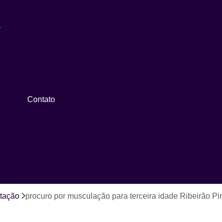
Arte Marcial Feminina
Arte 
l
Arte Marcial para Defesa Pes
ca
Arte Marcial para Ganhar Mass
ação
Arte Marcial para Iniciantes
Arte Ma
Contato
ga
Arte Marcial para Perder Peso
Arte M
ação
Aula de Hidroginástica Abdomin
o
Aula de Hidroginástica com Bola
ates
Aula de Hidroginástica Completa
onal
Aula de Hidroginástica Localizada
Aula de Hidroginástica para Idosos
tação
procuro por musculação para terceira idade Ribeirão Pi
Aula de Hidroginástica Recreativa
A