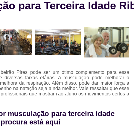
ão para Terceira Idade Rib
Aula de Natação e Hidroginástica
Aula
Aula de Natação para Beb
Aula de Natação para Iniciantes
Aula de Natação para Seguranç
Aula de Natação Profissional
Aula de Yoga Avançada
Aula de 
Aula de Yoga em Dupla
Aula d
Ribeirão Pires pode ser um ótimo complemento para essa
Aula de Yoga Intermediário
Aula de Yog
de diversas faixas etárias. A musculação pode melhorar o
melhora da respiração. Além disso, pode dar maior força a
Eletroestimulação Abdominal
nho na natação seja ainda melhor. Vale ressaltar que esse
 profissionais que mostram ao aluno os movimentos certos a
Eletroestimulação Completa
Eletro
Eletroestimulação Muscular
Eletroe
or musculação para terceira idade
Ems
Ems Estudio
Ems Studio
M
 procura está aqui
Musculação para Atletas
Musculação 