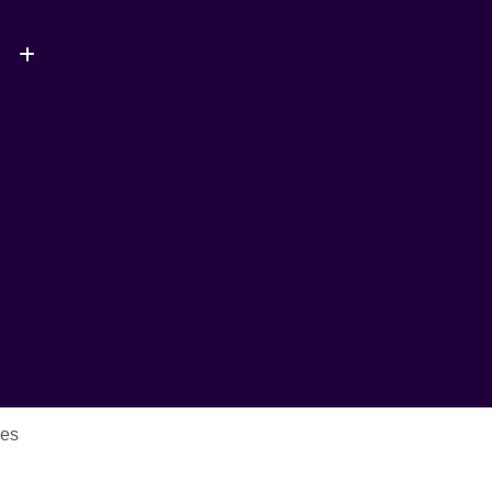
(11) 4127-5177
Marcial Inicial
Arte Marcial Oriental
soal
Arte Marcial para Emagrecer
a Muscular
Arte Marcial para Idosos
rcial para Jovens
Arte Marcial para o Corpo
arcial para Tonificar
Aula de Hidroginástica
al
Aula de Hidroginástica Avançada
Aula de Hidroginástica com Espaguete
Aula de Hidroginástica Completa para Idosos
Aula de Hidroginástica para Gestantes
Aula de Hidroginástica para Terceira Idade
res
ula de Natação
Aula de Natação Avançada