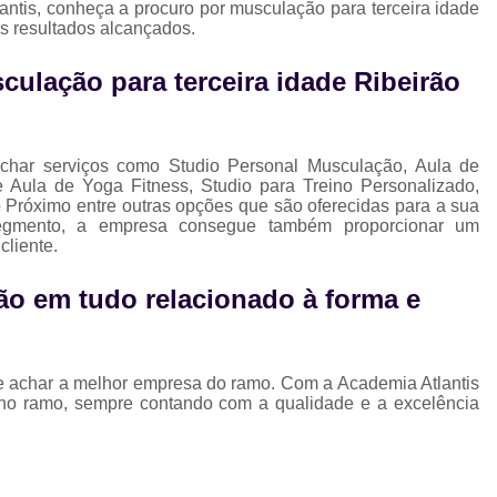
ntis, conheça a procuro por musculação para terceira idade
Musculação para Gestantes
Musculaç
os resultados alcançados.
Musculação para Iniciantes
Musculaçã
ulação para terceira idade Ribeirão
Musculação para Terceira Idade
Est
Estúdio de Pilates Completo
Studio C
Studio de Pilates Completo
char serviços como Studio Personal Musculação, Aula de
Aula de Yoga Fitness, Studio para Treino Personalizado,
Studio de Pilates Perto de Mim
Stud
 Próximo entre outras opções que são oferecidas para a sua
segmento, a empresa consegue também proporcionar um
Studio Pilates Perto
Studio com 
cliente.
Studio de Personal Trainer
ão em tudo relacionado à forma e
Studio para Treino Personalizado
St
Studio Personal Trainer
de achar a melhor empresa do ramo. Com a Academia Atlantis
Studio Tre
 no ramo, sempre contando com a qualidade e a excelência