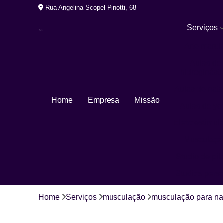
Rua Angelina Scopel Pinotti, 68
Serviços
Arte marcia
Aulas de
hidroginásti
Aulas de nat
Home
Empresa
Missão
Aulas de yo
Eletroestimul
Musculaçã
Studio de pil
Studios pers
Home
Serviços
musculação
musculação para na