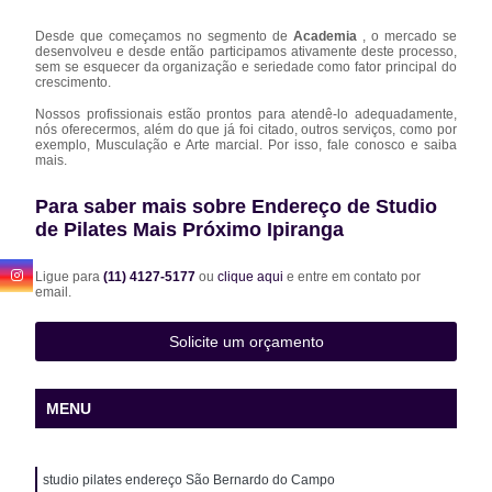
Desde que começamos no segmento de
Academia
, o mercado se
desenvolveu e desde então participamos ativamente deste processo,
sem se esquecer da organização e seriedade como fator principal do
crescimento.
Nossos profissionais estão prontos para atendê-lo adequadamente,
nós oferecermos, além do que já foi citado, outros serviços, como por
exemplo, Musculação e Arte marcial. Por isso, fale conosco e saiba
mais.
Para saber mais sobre Endereço de Studio
de Pilates Mais Próximo Ipiranga
Ligue para
(11) 4127-5177
ou
clique aqui
e entre em contato por
email.
Solicite um orçamento
MENU
studio pilates endereço São Bernardo do Campo