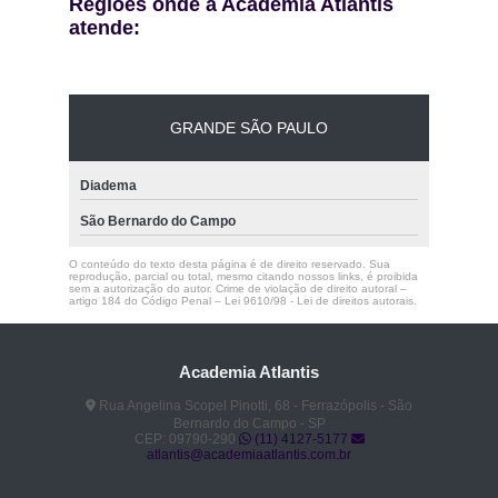
Regiões onde a Academia Atlantis
atende:
GRANDE SÃO PAULO
Diadema
São Bernardo do Campo
O conteúdo do texto desta página é de direito reservado. Sua
reprodução, parcial ou total, mesmo citando nossos links, é proibida
sem a autorização do autor. Crime de violação de direito autoral –
artigo 184 do Código Penal –
Lei 9610/98 - Lei de direitos autorais
.
Academia Atlantis
Rua Angelina Scopel Pinotti, 68 - Ferrazópolis - São
Bernardo do Campo - SP
CEP: 09790-290
(11) 4127-5177
atlantis@academiaatlantis.com.br