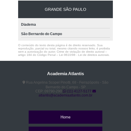
GRANDE SÃO PAULO
Diadema
São Bernardo do Campo
O conteúdo do texto desta página é de direito reservado. Sua
reprodução, parcial ou total, mesmo citando nossos links, é proibida
sem a autorização do autor. Crime de violação de direito autoral –
artigo 184 do Código Penal –
Lei 9610/98 - Lei de direitos autorais
.
Academia Atlantis
Rua Angelina Scopel Pinotti, 68 - Ferrazópolis - São
Bernardo do Campo - SP
CEP: 09790-290
(11) 4127-5177
atlantis@academiaatlantis.com.br
Home