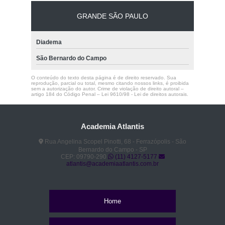
GRANDE SÃO PAULO
Diadema
São Bernardo do Campo
O conteúdo do texto desta página é de direito reservado. Sua
reprodução, parcial ou total, mesmo citando nossos links, é proibida
sem a autorização do autor. Crime de violação de direito autoral –
artigo 184 do Código Penal –
Lei 9610/98 - Lei de direitos autorais
.
Academia Atlantis
Rua Angelina Scopel Pinotti, 68 - Ferrazópolis - São
Bernardo do Campo - SP
CEP: 09790-290
(11) 4127-5177
atlantis@academiaatlantis.com.br
Home