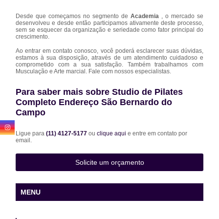
Desde que começamos no segmento de
Academia
, o mercado se
desenvolveu e desde então participamos ativamente deste processo,
sem se esquecer da organização e seriedade como fator principal do
crescimento.
Ao entrar em contato conosco, você poderá esclarecer suas dúvidas,
estamos à sua disposição, através de um atendimento cuidadoso e
comprometido com a sua satisfação. Também trabalhamos com
Musculação e Arte marcial. Fale com nossos especialistas.
Para saber mais sobre Studio de Pilates
Completo Endereço São Bernardo do
Campo
Ligue para
(11) 4127-5177
ou
clique aqui
e entre em contato por
email.
Solicite um orçamento
MENU