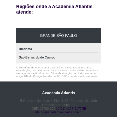
Regiões onde a Academia Atlantis
atende:
GRANDE SÃO PAULO
Diadema
São Bernardo do Campo
O conteúdo do texto desta página é de direito reservado. Sua
reprodução, parcial ou total, mesmo citando nossos links, é proibida
sem a autorização do autor. Crime de violação de direito autoral –
artigo 184 do Código Penal –
Lei 9610/98 - Lei de direitos autorais
.
Academia Atlantis
Rua Angelina Scopel Pinotti, 68 - Ferrazópolis - São
Bernardo do Campo - SP
CEP: 09790-290
(11) 4127-5177
atlantis@academiaatlantis.com.br