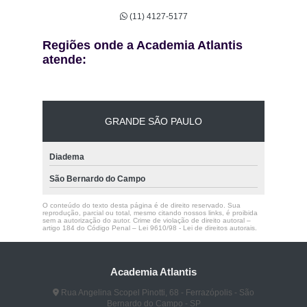
(11) 4127-5177
Regiões onde a Academia Atlantis
atende:
GRANDE SÃO PAULO
Diadema
São Bernardo do Campo
O conteúdo do texto desta página é de direito reservado. Sua
reprodução, parcial ou total, mesmo citando nossos links, é proibida
sem a autorização do autor. Crime de violação de direito autoral –
artigo 184 do Código Penal –
Lei 9610/98 - Lei de direitos autorais
.
Academia Atlantis
Rua Angelina Scopel Pinotti, 68 - Ferrazópolis - São
Bernardo do Campo - SP