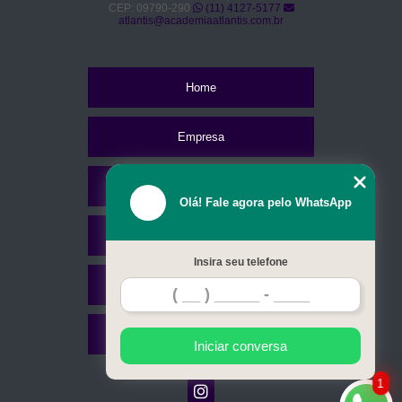
CEP: 09790-290
(11) 4127-5177
atlantis@academiaatlantis.com.br
Home
Empresa
Missão
Olá! Fale agora pelo WhatsApp
Serviços
Insira seu telefone
Contato
Mapa do site
Iniciar conversa
1