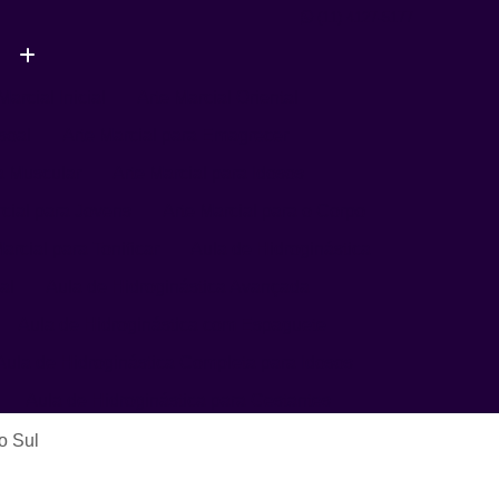
(11) 4127-5177
Marcial Inicial
Arte Marcial Oriental
soal
Arte Marcial para Emagrecer
a Muscular
Arte Marcial para Idosos
rcial para Jovens
Arte Marcial para o Corpo
arcial para Tonificar
Aula de Hidroginástica
al
Aula de Hidroginástica Avançada
Aula de Hidroginástica com Espaguete
Aula de Hidroginástica Completa para Idosos
Aula de Hidroginástica para Gestantes
Aula de Hidroginástica para Terceira Idade
o Sul
ula de Natação
Aula de Natação Avançada