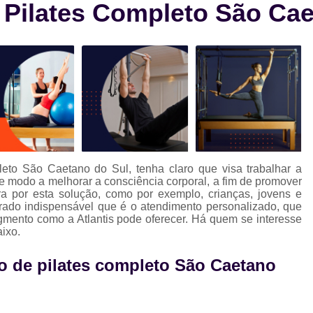
Pilates Completo São Cae
Aula de Natação e Hidroginástica
Aula
Aula de Natação para Beb
Aula de Natação para Iniciantes
Aula de Natação para Seguranç
Aula de Natação Profissional
Aula de Yoga Avançada
Aula de 
Aula de Yoga em Dupla
Aula d
eto São Caetano do Sul, tenha claro que visa trabalhar a
Aula de Yoga Intermediário
Aula de Yog
 modo a melhorar a consciência corporal, a fim de promover
ura por esta solução, como por exemplo, crianças, jovens e
Eletroestimulação Abdominal
ado indispensável que é o atendimento personalizado, que
mento como a Atlantis pode oferecer. Há quem se interesse
Eletroestimulação Completa
Eletro
ixo.
Eletroestimulação Muscular
Eletroe
o de pilates completo São Caetano
Ems
Ems Estudio
Ems Studio
M
Musculação para Atletas
Musculação 