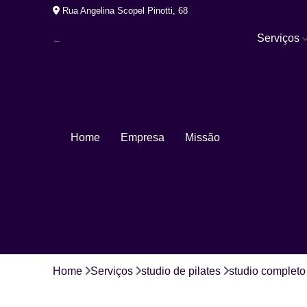
Rua Angelina Scopel Pinotti, 68
Serviços
Arte marcia
Aulas de
hidroginásti
Aulas de nat
Home
Empresa
Missão
Aulas de yo
Eletroestimul
Musculaçã
Studio de pil
Studios pers
Home
Serviços
studio de pilates
studio completo