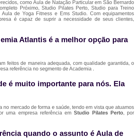
ferecidos, como Aula de Natação Particular em São Bernardo
Musculação para Gestantes
Musculaç
pleto Próximo, Studio Pilates Perto, Studio para Treino
Musculação para Iniciantes
Musculaçã
o, Aula de Yoga Fitness e Ems Studio. Com equipamentos
resa é capaz de suprir a necessidade de seus clientes,
Musculação para Terceira Idade
Est
Estúdio de Pilates Completo
Studio C
emia Atlantis é a melhor opção para
Studio de Pilates Completo
Studio de Pilates Perto de Mim
Stud
am feitos de maneira adequada, com qualidade garantida, o
Studio Pilates Perto
Studio com 
resa referência no segmento de Academia .
Studio de Personal Trainer
e é muito importante para nós. Ela
Studio para Treino Personalizado
St
Studio Personal Trainer
cia no mercado de forma e saúde, tendo em vista que atuamos
Studio Tre
por uma empresa referência em
Studio Pilates Perto
, por
rência quando o assunto é
Aula de