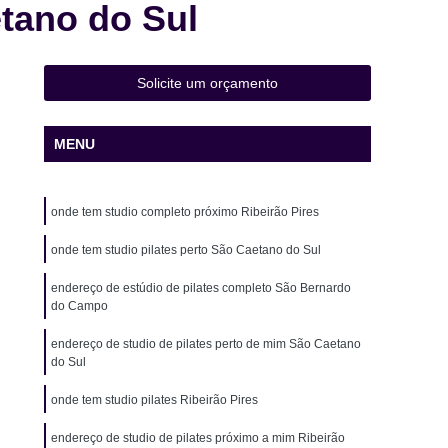
tano do Sul
 de Natação Infantil
Aula de Natação Iniciante
ê
Aula de Natação para Idosos
Aula de Natação para Intermediários
Solicite um orçamento
a na água
Aula de Natação Particular
MENU
Aula de Yoga
Aula de Yoga Academia
Yoga Completa
Aula de Yoga e Meditação
onde tem studio completo próximo Ribeirão Pires
e Yoga Fitness
Aula de Yoga Iniciante
a para Gestantes
onde tem studio pilates perto São Caetano do Sul
Aula de Yoga para Iniciantes
Eletroestimulação Assoalho Pélvico
endereço de estúdio de pilates completo São Bernardo
do Campo
estimulação Ems
Eletroestimulação Estética
endereço de studio de pilates perto de mim São Caetano
stimulação Pélvica
Eletroestimulação Treino
do Sul
usculação com Personal
Musculação Fitness
onde tem studio pilates Ribeirão Pires
para Corredores
Musculação para Emagrecer
endereço de studio de pilates próximo a mim Ribeirão