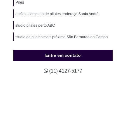
ão para Hipertensos
Musculação para Idosos
Pires
o para Natação
Musculação para Sedentários
estúdio completo de pilates endereço Santo André
údio Completo de Pilates
Estúdio de Pilates
studio pilates perto ABC
ompleto de Pilates
Studio Completo Próximo
studio de pilates mais próximo São Bernardo do Campo
Studio de Pilates Mais Próximo
onde tem studio de pilates próximo a mim São Paulo
io de Pilates Próximo a Mim
Studio Pilates
Entre em contato
Treino Personalizado
Studio de Personal
(11) 4127-5177
Studio de Treinamento Personalizado
udio Personal
Studio Personal Musculação
Studio Treinamento Personalizado
ino Personalizado