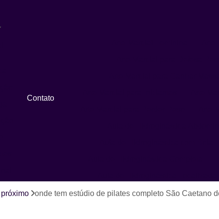
Arte Marcial Feminina
Arte 
l
Arte Marcial para Defesa Pes
ca
Arte Marcial para Ganhar Mass
ação
Arte Marcial para Iniciantes
Arte Ma
Contato
ga
Arte Marcial para Perder Peso
Arte M
ação
Aula de Hidroginástica Abdomin
o
Aula de Hidroginástica com Bola
ates
Aula de Hidroginástica Completa
onal
Aula de Hidroginástica Localizada
Aula de Hidroginástica para Idosos
 próximo
onde tem estúdio de pilates completo São Caetano d
Aula de Hidroginástica Recreativa
A