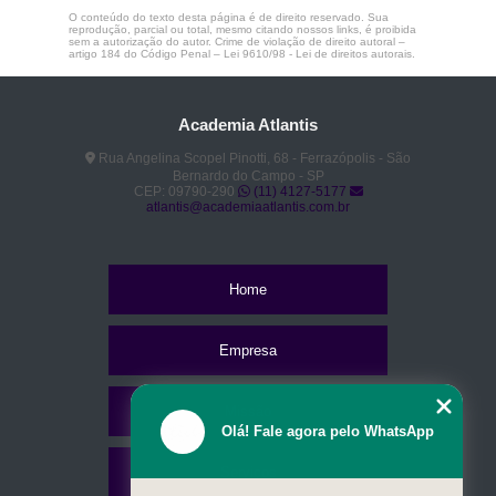
O conteúdo do texto desta página é de direito reservado. Sua
reprodução, parcial ou total, mesmo citando nossos links, é proibida
sem a autorização do autor. Crime de violação de direito autoral –
artigo 184 do Código Penal –
Lei 9610/98 - Lei de direitos autorais
.
Academia Atlantis
Rua Angelina Scopel Pinotti, 68 - Ferrazópolis - São
Bernardo do Campo - SP
CEP: 09790-290
(11) 4127-5177
atlantis@academiaatlantis.com.br
Home
Empresa
Missão
Olá! Fale agora pelo WhatsApp
Serviços