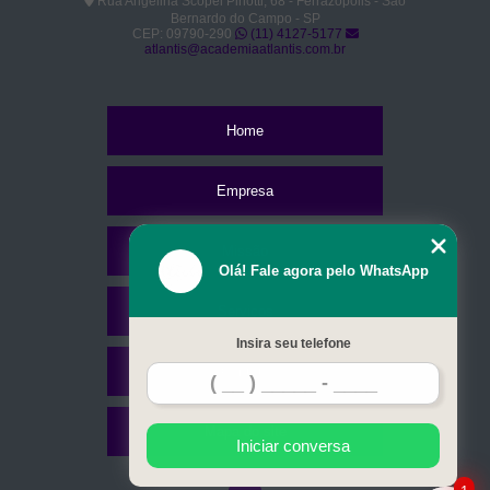
Rua Angelina Scopel Pinotti, 68 - Ferrazópolis - São
academia com aula de natação para iniciantes São Caetano do Sul
Bernardo do Campo - SP
CEP: 09790-290
(11) 4127-5177
academia com aula de natação para segurança na água São
atlantis@academiaatlantis.com.br
Caetano do Sul
aula de natação particular São Caetano do Sul
Home
onde fazer aula de natação avançada São Paulo
aula de natação para segurança na água São Paulo
Empresa
academia com aula de natação para bebê Mauá
onde fazer aula de natação para bebê São Caetano do Sul
Missão
Olá! Fale agora pelo WhatsApp
onde fazer aula de natação para bebê Mauá
Serviços
aula de natação para intermediários Santo André
Insira seu telefone
academia com aula de natação profissional Ipiranga
Contato
onde fazer aula de natação e hidroginástica Mauá
Mapa do site
aula de natação Santo André
Iniciar conversa
aula de natação iniciante valor São Caetano do Sul