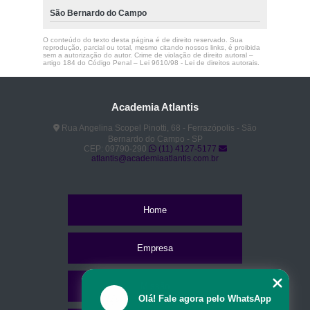
São Bernardo do Campo
eletroestimulação pélvica preços Ribeirão Pires
eletroestimulação pélvica valor São Bernardo do Campo
O conteúdo do texto desta página é de direito reservado. Sua
reprodução, parcial ou total, mesmo citando nossos links, é proibida
sem a autorização do autor. Crime de violação de direito autoral –
artigo 184 do Código Penal –
Lei 9610/98 - Lei de direitos autorais
.
eletroestimulação assoalho pélvico Mauá
onde fazer ems São Paulo
Academia Atlantis
eletroestimulação pélvica Diadema
Rua Angelina Scopel Pinotti, 68 - Ferrazópolis - São
onde tem eletroestimulação treino Ipiranga
Bernardo do Campo - SP
CEP: 09790-290
(11) 4127-5177
eletroestimulação ems ABC
atlantis@academiaatlantis.com.br
eletroestimulação estética valor Ribeirão Pires
onde fazer eletroestimulação assoalho pélvico Mauá
Home
ems estudio valor Mauá
Empresa
onde fazer eletroestimulação abdominal Diadema
onde tem ems studio ABC
Missão
Olá! Fale agora pelo WhatsApp
ems studio preços Ipiranga