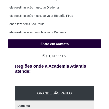
eletroestimulação muscular Diadema
eletroestimulação muscular valor Ribeirão Pires
onde fazer ems São Paulo
eletroestimulação completa valor Diadema
ems estudio preços São Caetano do Sul
Entre em contato
ems estudio valor São Caetano do Sul
(11) 4127-5177
ems valor Ipiranga
onde fazer eletroestimulação muscular Ribeirão Pires
Regiões onde a Academia Atlantis
atende:
eletroestimulação muscular preços São Bernardo do Campo
eletroestimulação assoalho pélvico preços Santo André
onde tem eletroestimulação abdominal ABC
GRANDE SÃO PAULO
eletroestimulação treino São Caetano do Sul
Diadema
eletroestimulação abdominal preços Diadema