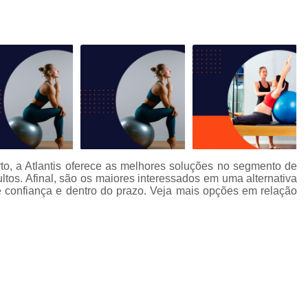
Aula de Natação e Hidroginástica
Aula
Aula de Natação para Beb
Aula de Natação para Iniciantes
Aula de Natação para Seguranç
Aula de Natação Profissional
Aula de Yoga Avançada
Aula de 
Aula de Yoga em Dupla
Aula d
to, a Atlantis oferece as melhores soluções no segmento de
Aula de Yoga Intermediário
Aula de Yog
ltos. Afinal, são os maiores interessados em uma alternativa
 confiança e dentro do prazo. Veja mais opções em relação
Eletroestimulação Abdominal
Eletroestimulação Completa
Eletro
Eletroestimulação Muscular
Eletroe
Ems
Ems Estudio
Ems Studio
M
Musculação para Atletas
Musculação 