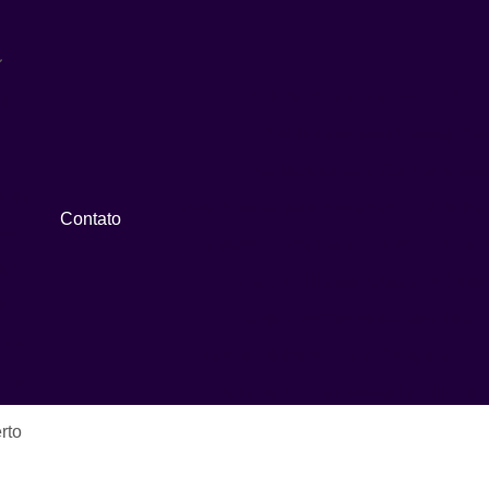
Arte Marcial Feminina
Arte 
l
Arte Marcial para Defesa Pes
ca
Arte Marcial para Ganhar Mass
ação
Arte Marcial para Iniciantes
Arte Ma
Contato
ga
Arte Marcial para Perder Peso
Arte M
ação
Aula de Hidroginástica Abdomin
o
Aula de Hidroginástica com Bola
ates
Aula de Hidroginástica Completa
onal
Aula de Hidroginástica Localizada
Aula de Hidroginástica para Idosos
erto
Aula de Hidroginástica Recreativa
A