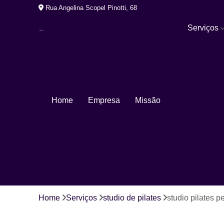
Rua Angelina Scopel Pinotti, 68
Serviços
Arte marcia
Aulas de
hidroginásti
Aulas de nat
Home
Empresa
Missão
Aulas de yo
Eletroestimul
Musculaçã
Studio de pil
Studios pers
Home
Serviços
studio de pilates
studio pilates p