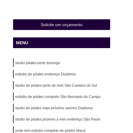
 de Natação Infantil
Aula de Natação Iniciante
ê
Aula de Natação para Idosos
Aula de Natação para Intermediários
Solicite um orçamento
a na água
Aula de Natação Particular
MENU
Aula de Yoga
Aula de Yoga Academia
Yoga Completa
Aula de Yoga e Meditação
studio pilates perto Ipiranga
e Yoga Fitness
Aula de Yoga Iniciante
a para Gestantes
estúdio de pilates endereço Diadema
Aula de Yoga para Iniciantes
Eletroestimulação Assoalho Pélvico
studio de pilates perto de mim São Caetano do Sul
estimulação Ems
Eletroestimulação Estética
estúdio de pilates completo São Bernardo do Campo
stimulação Pélvica
Eletroestimulação Treino
studio de pilates mais próximo valores Diadema
usculação com Personal
Musculação Fitness
studio de pilates próximo a mim endereço São Paulo
para Corredores
Musculação para Emagrecer
onde tem estúdio completo de pilates Mauá