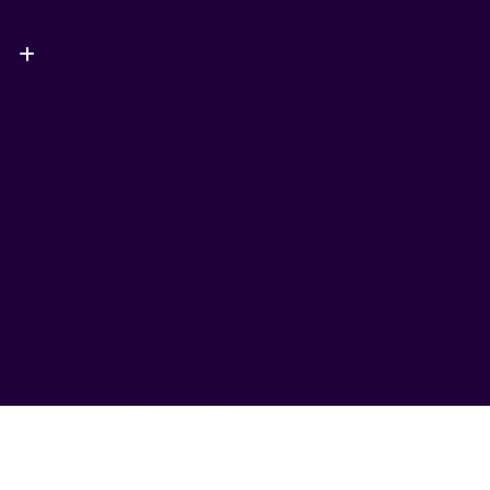
(11) 4127-5177
Marcial Inicial
Arte Marcial Oriental
soal
Arte Marcial para Emagrecer
a Muscular
Arte Marcial para Idosos
rcial para Jovens
Arte Marcial para o Corpo
arcial para Tonificar
Aula de Hidroginástica
al
Aula de Hidroginástica Avançada
Aula de Hidroginástica com Espaguete
Aula de Hidroginástica Completa para Idosos
Aula de Hidroginástica para Gestantes
Aula de Hidroginástica para Terceira Idade
ula de Natação
Aula de Natação Avançada