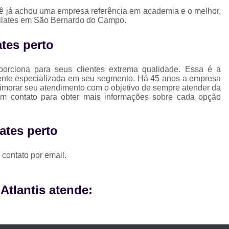
Musculação para Gestantes
Musculaç
cê já achou uma empresa referência em academia e o melhor,
 pilates em São Bernardo do Campo.
Musculação para Iniciantes
Musculaçã
Musculação para Terceira Idade
Est
ates perto
Estúdio de Pilates Completo
Studio C
orciona para seus clientes extrema qualidade. Essa é a
Studio de Pilates Completo
ente especializada em seu segmento. Há 45 anos a empresa
imorar seu atendimento com o objetivo de sempre atender da
Studio de Pilates Perto de Mim
Stud
em contato para obter mais informações sobre cada opção
Studio Pilates Perto
Studio com 
Studio de Personal Trainer
ates perto
Studio para Treino Personalizado
St
 contato por email.
Studio Personal Trainer
Studio Tre
tlantis atende: